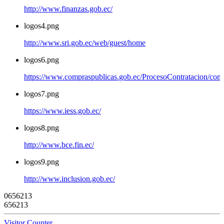
http://www.finanzas.gob.ec/
logos4.png
http://www.sri.gob.ec/web/guest/home
logos6.png
https://www.compraspublicas.gob.ec/ProcesoContratacion/com
logos7.png
https://www.iess.gob.ec/
logos8.png
http://www.bce.fin.ec/
logos9.png
http://www.inclusion.gob.ec/
0
6
5
6
2
1
3
656213
Visitor Counter