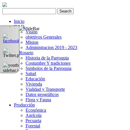
Inicio
GAD
Visión
objetivos Generales
Mision
Administracion 2019 - 2023
El Rosario
Historia de la Parroquia
Costumbre Y tradiciones
Simbolos de la Parroquia
Salud
Educación
Vivienda
Vialidad y Transporte
Datos geográficos
Flora y Fauna
Producción
Económica
Agrícola
Pecuaria
Forestal