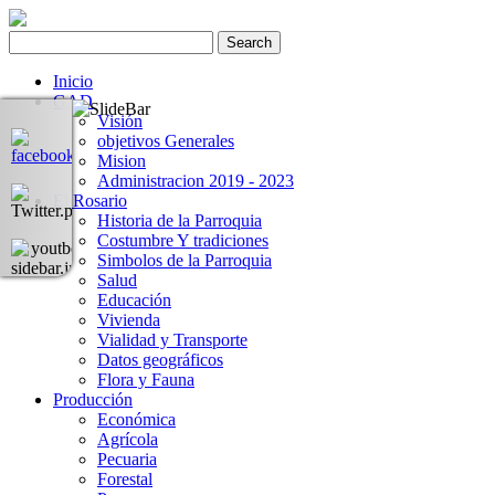
Inicio
GAD
Visión
objetivos Generales
Mision
Administracion 2019 - 2023
El Rosario
Historia de la Parroquia
Costumbre Y tradiciones
Simbolos de la Parroquia
Salud
Educación
Vivienda
Vialidad y Transporte
Datos geográficos
Flora y Fauna
Producción
Económica
Agrícola
Pecuaria
Forestal